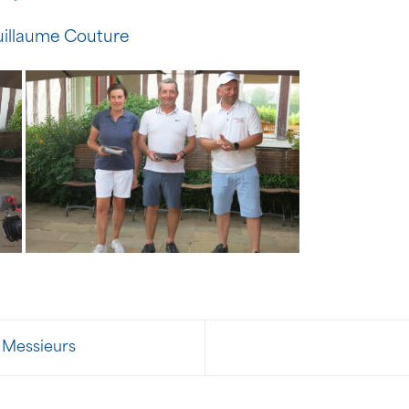
uillaume Couture
r Messieurs