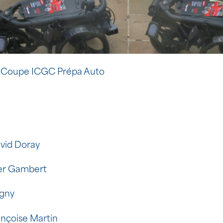
la Coupe ICGC Prépa Auto
avid Doray
ier Gambert
igny
ançoise Martin