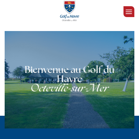
Passer
au
contenu
Bienvenue au Golf du
Havre
Octeville-sur-Mer