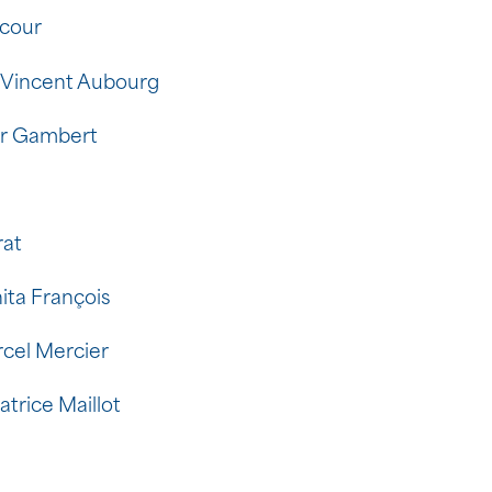
acour
t Vincent Aubourg
er Gambert
rat
nita François
cel Mercier
trice Maillot