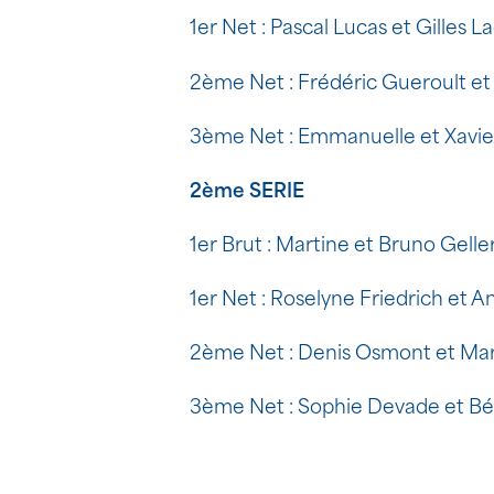
1er Net : Pascal Lucas et Gilles L
2ème Net : Frédéric Gueroult e
3ème Net : Emmanuelle et Xavi
2ème SERIE
1er Brut : Martine et Bruno Gelle
1er Net : Roselyne Friedrich et A
2ème Net : Denis Osmont et Mar
3ème Net : Sophie Devade et Béa