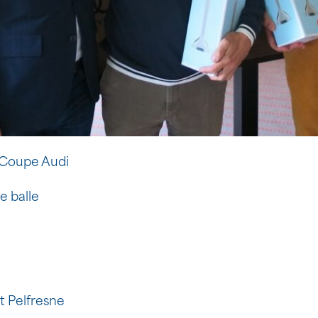
a Coupe Audi
e balle
tt Pelfresne