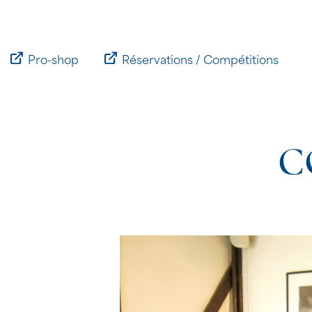
Passer
au
contenu
Pro-shop
Réservations / Compétitions
C