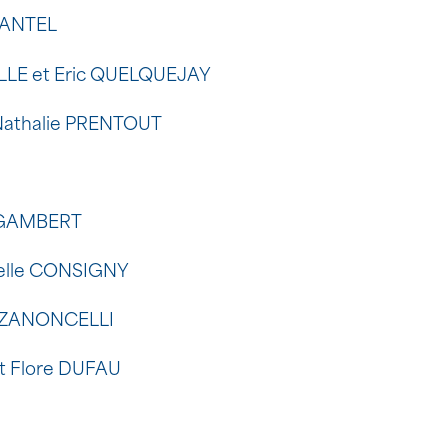
 CANTEL
LLE et Eric QUELQUEJAY
 Nathalie PRENTOUT
r GAMBERT
abelle CONSIGNY
k ZANONCELLI
et Flore DUFAU