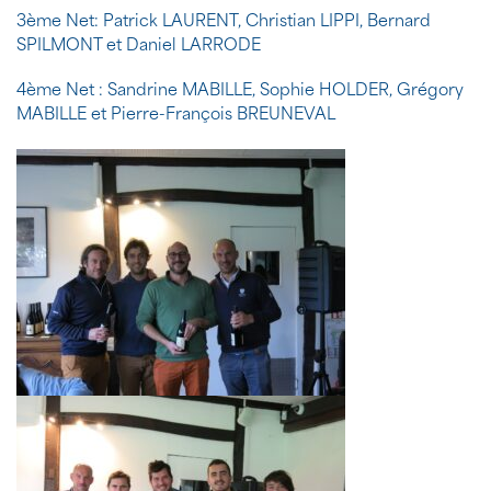
3ème Net: Patrick LAURENT, Christian LIPPI, Bernard
SPILMONT et Daniel LARRODE
4ème Net : Sandrine MABILLE, Sophie HOLDER, Grégory
MABILLE et Pierre-François BREUNEVAL