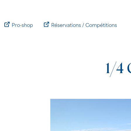
Passer
au
contenu
Pro-shop
Réservations / Compétitions
1/4